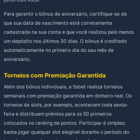
Para garantir o bônus de aniversário, certifique-se de
que sua data de nascimento está corretamente
cadastrada na sua conta e que você realizou pelo menos
um depósito nos últimos 30 dias. O bônus é creditado
automaticamente no primeiro dia do seu mês de
aniversário.
Torneios com Premiação Garantida
Além dos bônus individuais, a 5sbet realiza torneios
semanais com premiação garantida em dinheiro real. Os
torneios de slots, por exemplo, acontecem toda sexta-
feira e distribuem prêmios para os 50 primeiros
colocados no ranking de pontos. Participar é simples:
basta jogar qualquer slot elegível durante o período do