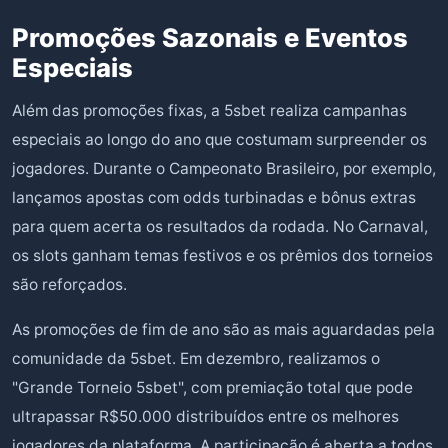
Promoções Sazonais e Eventos
Especiais
Além das promoções fixas, a 5sbet realiza campanhas
especiais ao longo do ano que costumam surpreender os
jogadores. Durante o Campeonato Brasileiro, por exemplo,
lançamos apostas com odds turbinadas e bônus extras
para quem acerta os resultados da rodada. No Carnaval,
os slots ganham temas festivos e os prêmios dos torneios
são reforçados.
As promoções de fim de ano são as mais aguardadas pela
comunidade da 5sbet. Em dezembro, realizamos o
"Grande Torneio 5sbet", com premiação total que pode
ultrapassar R$50.000 distribuídos entre os melhores
jogadores da plataforma. A participação é aberta a todos