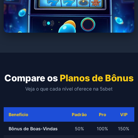
Compare os
Planos de Bônus
Veja o que cada nível oferece na 5sbet
Benefício
Padrão
Pro
VIP
Bônus de Boas-Vindas
50%
100%
150%