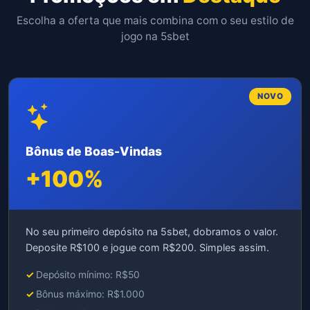
Escolha a oferta que mais combina com o seu estilo de
jogo na 5sbet
NOVO
Bônus de Boas-Vindas
+100%
No seu primeiro depósito na 5sbet, dobramos o valor.
Deposite R$100 e jogue com R$200. Simples assim.
Depósito mínimo: R$50
Bônus máximo: R$1.000