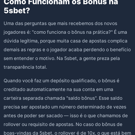
Como Funcionam os Bônus na
5sbet?
Uma das perguntas que mais recebemos dos novos
jogadores é: "como funciona o bônus na prática?" É uma
dúvida legítima, porque muita casa de apostas complica
demais as regras e o jogador acaba perdendo o benefício
sem entender o motivo. Na 5sbet, a gente preza pela
transparência total.
Quando você faz um depósito qualificado, o bônus é
creditado automaticamente na sua conta em uma
carteira separada chamada "saldo bônus". Esse saldo
precisa ser apostado um número determinado de vezes
antes de poder ser sacado — isso é o que chamamos de
rollover ou requisito de apostas. No caso do bônus de
boas-vindas da 5sbet, o rollover é de 10x, o que está bem