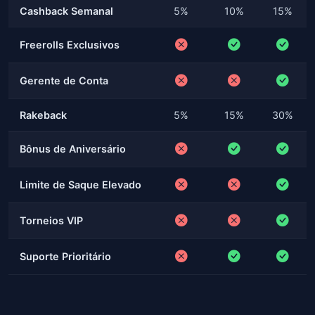
Cashback Semanal
5%
10%
15%
Freerolls Exclusivos
Gerente de Conta
Rakeback
5%
15%
30%
Bônus de Aniversário
Limite de Saque Elevado
Torneios VIP
Suporte Prioritário