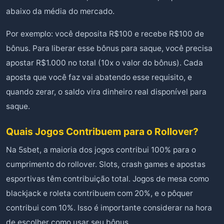
abaixo da média do mercado.
Por exemplo: você deposita R$100 e recebe R$100 de
bônus. Para liberar esse bônus para saque, você precisa
apostar R$1.000 no total (10x o valor do bônus). Cada
aposta que você faz vai abatendo esse requisito, e
quando zerar, o saldo vira dinheiro real disponível para
saque.
Quais Jogos Contribuem para o Rollover?
Na 5sbet, a maioria dos jogos contribui 100% para o
cumprimento do rollover. Slots, crash games e apostas
esportivas têm contribuição total. Jogos de mesa como
blackjack e roleta contribuem com 20%, e o pôquer
contribui com 10%. Isso é importante considerar na hora
de escolher como usar seu bônus.