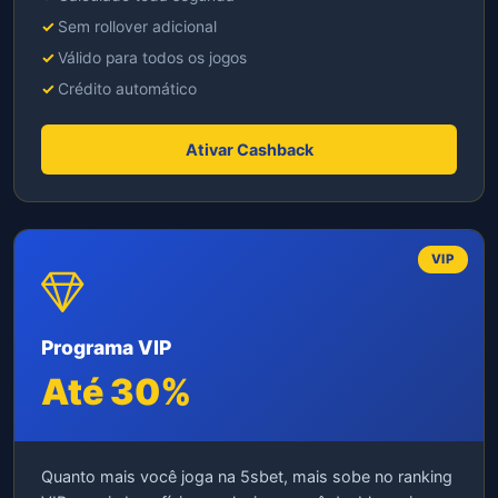
Sem rollover adicional
Válido para todos os jogos
Crédito automático
Ativar Cashback
VIP
Programa VIP
Até 30%
Quanto mais você joga na 5sbet, mais sobe no ranking