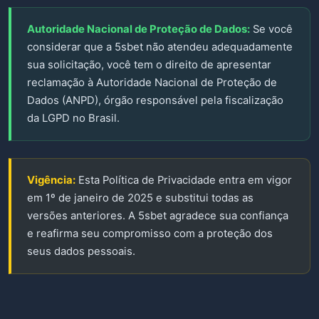
Autoridade Nacional de Proteção de Dados:
Se você
considerar que a 5sbet não atendeu adequadamente
sua solicitação, você tem o direito de apresentar
reclamação à Autoridade Nacional de Proteção de
Dados (ANPD), órgão responsável pela fiscalização
da LGPD no Brasil.
Vigência:
Esta Política de Privacidade entra em vigor
em 1º de janeiro de 2025 e substitui todas as
versões anteriores. A 5sbet agradece sua confiança
e reafirma seu compromisso com a proteção dos
seus dados pessoais.