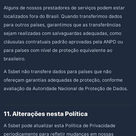
Alguns de nossos prestadores de serviços podem estar
localizados fora do Brasil. Quando transferimos dados
para outros países, garantimos que as transferências
sejam realizadas com salvaguardas adequadas, como
cláusulas contratuais padrão aprovadas pela ANPD ou
para países com nível de proteção equivalente ao
brasileiro.
A 5sbet não transfere dados para países que não
ofereçam garantias adequadas de proteção, conforme
avaliação da Autoridade Nacional de Proteção de Dados.
11. Alterações nesta Política
A 5sbet pode atualizar esta Política de Privacidade
periodicamente para refletir mudanças em nossas