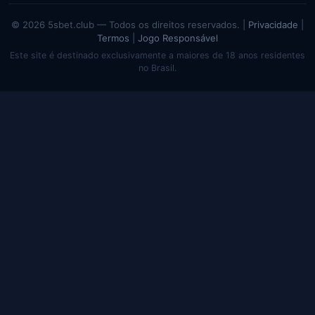
© 2026 5sbet.club — Todos os direitos reservados. |
Privacidade
|
Termos
|
Jogo Responsável
Este site é destinado exclusivamente a maiores de 18 anos residentes
no Brasil.