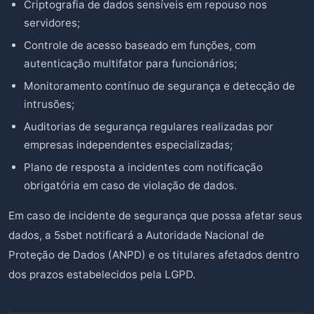
Criptografia de dados sensíveis em repouso nos
servidores;
Controle de acesso baseado em funções, com
autenticação multifator para funcionários;
Monitoramento contínuo de segurança e detecção de
intrusões;
Auditorias de segurança regulares realizadas por
empresas independentes especializadas;
Plano de resposta a incidentes com notificação
obrigatória em caso de violação de dados.
Em caso de incidente de segurança que possa afetar seus
dados, a 5sbet notificará a Autoridade Nacional de
Proteção de Dados (ANPD) e os titulares afetados dentro
dos prazos estabelecidos pela LGPD.