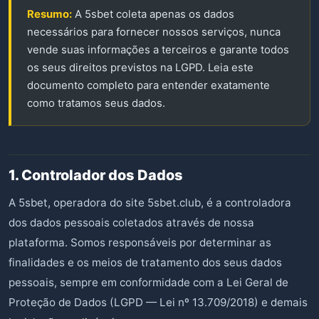
Resumo:
A 5sbet coleta apenas os dados
necessários para fornecer nossos serviços, nunca
vende suas informações a terceiros e garante todos
os seus direitos previstos na LGPD. Leia este
documento completo para entender exatamente
como tratamos seus dados.
1. Controlador dos Dados
A 5sbet, operadora do site 5sbet.club, é a controladora
dos dados pessoais coletados através de nossa
plataforma. Somos responsáveis por determinar as
finalidades e os meios de tratamento dos seus dados
pessoais, sempre em conformidade com a Lei Geral de
Proteção de Dados (LGPD — Lei nº 13.709/2018) e demais