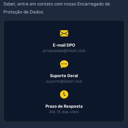
5sbet, entre em contato com nosso Encarregado de
Proteção de Dados:
E-mail DPO
privacidade@5sbet.club
Suporte Geral
suporte@5sbet.club
Prazo de Resposta
Até 15 dias úteis