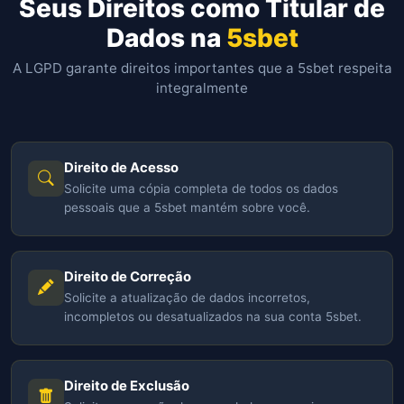
Seus Direitos como Titular de
Dados na
5sbet
A LGPD garante direitos importantes que a 5sbet respeita
integralmente
Direito de Acesso
Solicite uma cópia completa de todos os dados
pessoais que a 5sbet mantém sobre você.
Direito de Correção
Solicite a atualização de dados incorretos,
incompletos ou desatualizados na sua conta 5sbet.
Direito de Exclusão