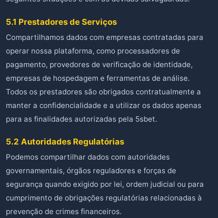
5.1 Prestadores de Serviços
Compartilhamos dados com empresas contratadas para
operar nossa plataforma, como processadores de
pagamento, provedores de verificação de identidade,
empresas de hospedagem e ferramentas de análise.
Todos os prestadores são obrigados contratualmente a
manter a confidencialidade e a utilizar os dados apenas
para as finalidades autorizadas pela 5sbet.
5.2 Autoridades Regulatórias
Podemos compartilhar dados com autoridades
governamentais, órgãos reguladores e forças de
segurança quando exigido por lei, ordem judicial ou para
cumprimento de obrigações regulatórias relacionadas à
prevenção de crimes financeiros.