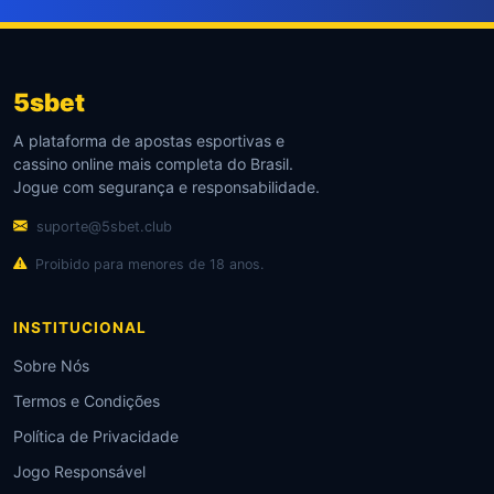
5sbet
A plataforma de apostas esportivas e
cassino online mais completa do Brasil.
Jogue com segurança e responsabilidade.
suporte@5sbet.club
Proibido para menores de 18 anos.
INSTITUCIONAL
Sobre Nós
Termos e Condições
Política de Privacidade
Jogo Responsável