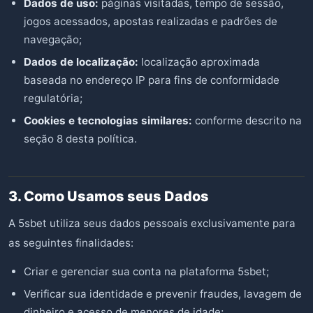
Dados de uso:
páginas visitadas, tempo de sessão,
jogos acessados, apostas realizadas e padrões de
navegação;
Dados de localização:
localização aproximada
baseada no endereço IP para fins de conformidade
regulatória;
Cookies e tecnologias similares:
conforme descrito na
seção 8 desta política.
3. Como Usamos seus Dados
A 5sbet utiliza seus dados pessoais exclusivamente para
as seguintes finalidades:
Criar e gerenciar sua conta na plataforma 5sbet;
Verificar sua identidade e prevenir fraudes, lavagem de
dinheiro e acesso de menores de idade;