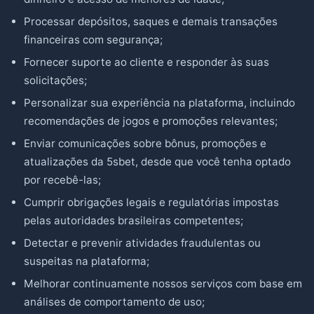
Processar depósitos, saques e demais transações
financeiras com segurança;
Fornecer suporte ao cliente e responder às suas
solicitações;
Personalizar sua experiência na plataforma, incluindo
recomendações de jogos e promoções relevantes;
Enviar comunicações sobre bônus, promoções e
atualizações da 5sbet, desde que você tenha optado
por recebê-las;
Cumprir obrigações legais e regulatórias impostas
pelas autoridades brasileiras competentes;
Detectar e prevenir atividades fraudulentas ou
suspeitas na plataforma;
Melhorar continuamente nossos serviços com base em
análises de comportamento de uso;