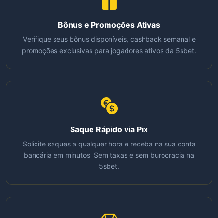
Bônus e Promoções Ativas
Verifique seus bônus disponíveis, cashback semanal e
promoções exclusivas para jogadores ativos da 5sbet.
Saque Rápido via Pix
Solicite saques a qualquer hora e receba na sua conta
bancária em minutos. Sem taxas e sem burocracia na
5sbet.