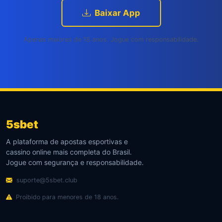
Baixar App
Apenas maiores de 18 anos. Jogue com responsabilidade.
5sbet
A plataforma de apostas esportivas e
cassino online mais completa do Brasil.
Jogue com segurança e responsabilidade.
suporte@5sbet.club
Proibido para menores de 18 anos.