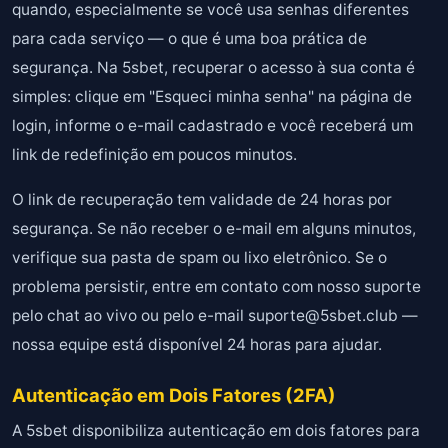
quando, especialmente se você usa senhas diferentes
para cada serviço — o que é uma boa prática de
segurança. Na 5sbet, recuperar o acesso à sua conta é
simples: clique em "Esqueci minha senha" na página de
login, informe o e-mail cadastrado e você receberá um
link de redefinição em poucos minutos.
O link de recuperação tem validade de 24 horas por
segurança. Se não receber o e-mail em alguns minutos,
verifique sua pasta de spam ou lixo eletrônico. Se o
problema persistir, entre em contato com nosso suporte
pelo chat ao vivo ou pelo e-mail
suporte@5sbet.club
—
nossa equipe está disponível 24 horas para ajudar.
Autenticação em Dois Fatores (2FA)
A 5sbet disponibiliza autenticação em dois fatores para