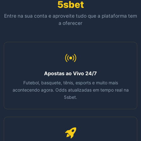
5sbet
Entre na sua conta e aproveite tudo que a plataforma tem
a oferecer
Apostas ao Vivo 24/7
Futebol, basquete, tênis, esports e muito mais
acontecendo agora. Odds atualizadas em tempo real na
5sbet.