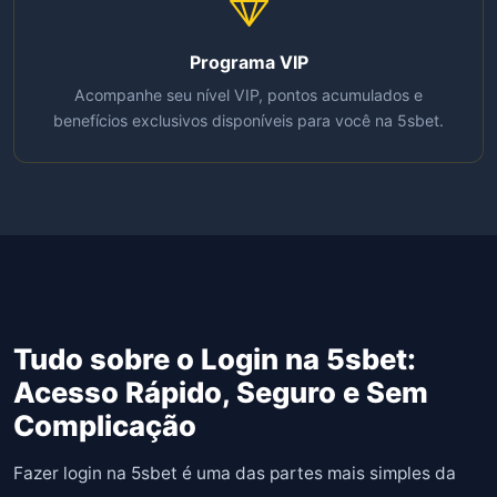
Programa VIP
Acompanhe seu nível VIP, pontos acumulados e
benefícios exclusivos disponíveis para você na 5sbet.
Tudo sobre o Login na 5sbet:
Acesso Rápido, Seguro e Sem
Complicação
Fazer login na 5sbet é uma das partes mais simples da