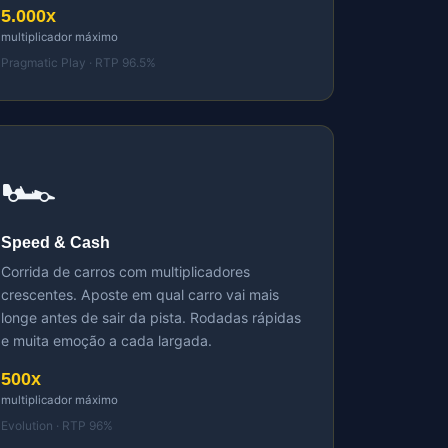
5.000x
multiplicador máximo
Pragmatic Play · RTP 96.5%
🏎️
Speed & Cash
Corrida de carros com multiplicadores
crescentes. Aposte em qual carro vai mais
longe antes de sair da pista. Rodadas rápidas
e muita emoção a cada largada.
500x
multiplicador máximo
Evolution · RTP 96%