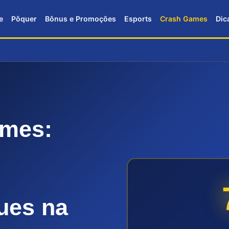
e
Pôquer
Bônus e Promoções
Esports
Crash Games
Dic
mes:
ues na