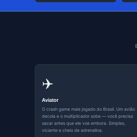
✈️
Aviator
O crash game mais jogado do Brasil. Um avião
decola e o multiplicador sobe — você precisa
sacar antes que ele voe embora. Simples,
viciante e cheio de adrenalina.