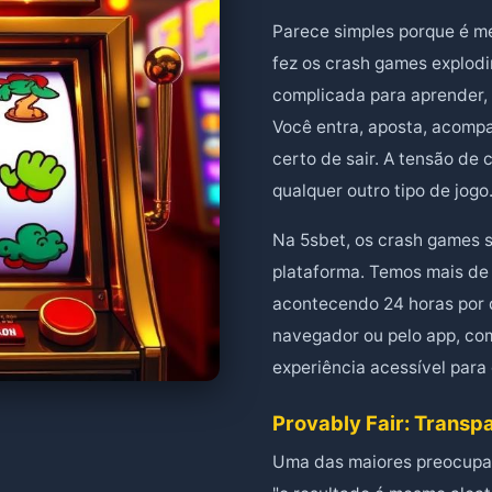
Parece simples porque é m
fez os crash games explodi
complicada para aprender, 
Você entra, aposta, acomp
certo de sair. A tensão de
qualquer outro tipo de jogo
Na 5sbet, os crash games 
plataforma. Temos mais de 
acontecendo 24 horas por d
navegador ou pelo app, com
experiência acessível para 
Provably Fair: Trans
Uma das maiores preocupa