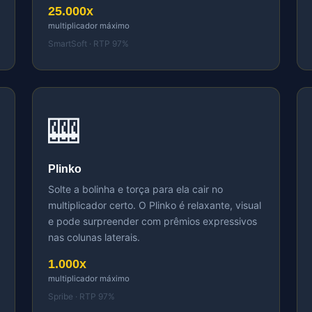
25.000x
multiplicador máximo
SmartSoft · RTP 97%
🎰
Plinko
Solte a bolinha e torça para ela cair no
multiplicador certo. O Plinko é relaxante, visual
e pode surpreender com prêmios expressivos
nas colunas laterais.
1.000x
multiplicador máximo
Spribe · RTP 97%