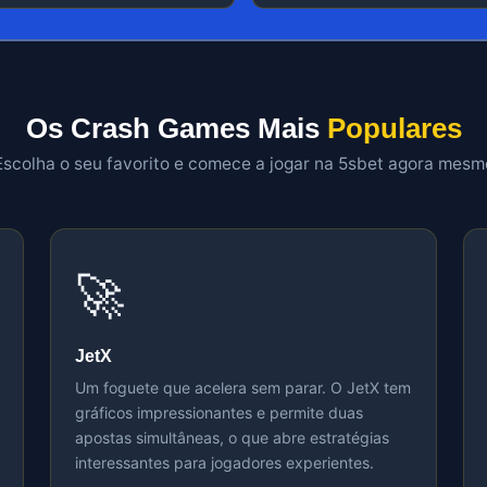
Os Crash Games Mais
Populares
Escolha o seu favorito e comece a jogar na 5sbet agora mesm
🚀
JetX
Um foguete que acelera sem parar. O JetX tem
gráficos impressionantes e permite duas
apostas simultâneas, o que abre estratégias
interessantes para jogadores experientes.