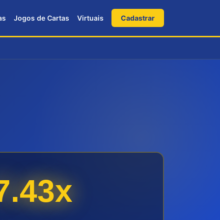
as
Jogos de Cartas
Virtuais
Cadastrar
7.43x