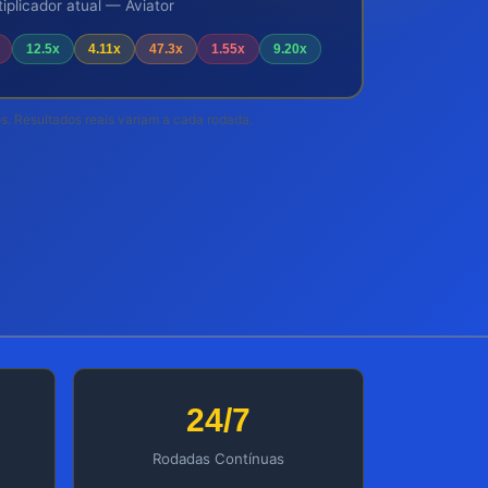
tiplicador atual — Aviator
12.5x
4.11x
47.3x
1.55x
9.20x
vos. Resultados reais variam a cada rodada.
24/7
Rodadas Contínuas