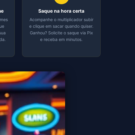
me
Saque na hora certa
ames
Acompanhe o multiplicador subir
que
e clique em sacar quando quiser.
sua
Ganhou? Solicite o saque via Pix
da.
e receba em minutos.