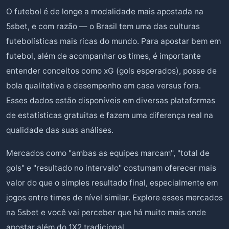
O futebol é de longe a modalidade mais apostada na
5sbet, e com razão — o Brasil tem uma das culturas
futebolísticas mais ricas do mundo. Para apostar bem em
futebol, além de acompanhar os times, é importante
entender conceitos como xG (gols esperados), posse de
bola qualitativa e desempenho em casa versus fora.
Esses dados estão disponíveis em diversas plataformas
de estatísticas gratuitas e fazem uma diferença real na
qualidade das suas análises.
Mercados como "ambas as equipes marcam", "total de
gols" e "resultado no intervalo" costumam oferecer mais
valor do que o simples resultado final, especialmente em
jogos entre times de nível similar. Explore esses mercados
na 5sbet e você vai perceber que há muito mais onde
apostar além do 1X2 tradicional.