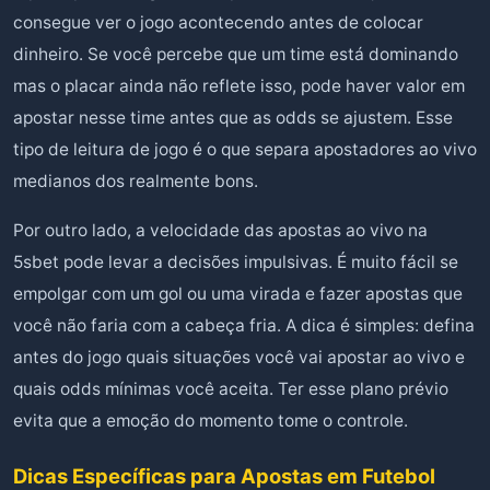
consegue ver o jogo acontecendo antes de colocar
dinheiro. Se você percebe que um time está dominando
mas o placar ainda não reflete isso, pode haver valor em
apostar nesse time antes que as odds se ajustem. Esse
tipo de leitura de jogo é o que separa apostadores ao vivo
medianos dos realmente bons.
Por outro lado, a velocidade das apostas ao vivo na
5sbet pode levar a decisões impulsivas. É muito fácil se
empolgar com um gol ou uma virada e fazer apostas que
você não faria com a cabeça fria. A dica é simples: defina
antes do jogo quais situações você vai apostar ao vivo e
quais odds mínimas você aceita. Ter esse plano prévio
evita que a emoção do momento tome o controle.
Dicas Específicas para Apostas em Futebol