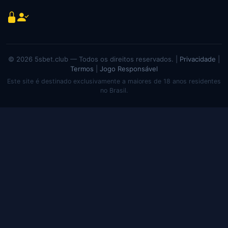
© 2026 5sbet.club — Todos os direitos reservados. |
Privacidade
|
Termos
|
Jogo Responsável
Este site é destinado exclusivamente a maiores de 18 anos residentes
no Brasil.