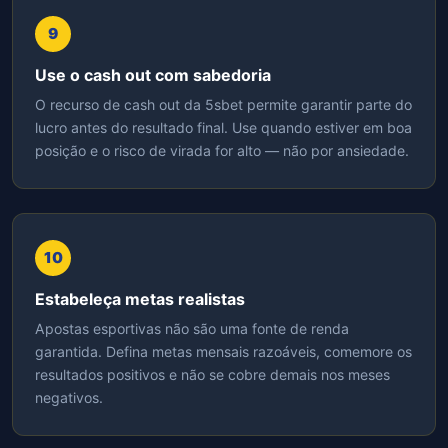
9
Use o cash out com sabedoria
O recurso de cash out da 5sbet permite garantir parte do
lucro antes do resultado final. Use quando estiver em boa
posição e o risco de virada for alto — não por ansiedade.
10
Estabeleça metas realistas
Apostas esportivas não são uma fonte de renda
garantida. Defina metas mensais razoáveis, comemore os
resultados positivos e não se cobre demais nos meses
negativos.