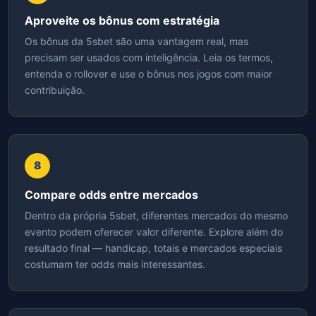
Aproveite os bônus com estratégia
Os bônus da 5sbet são uma vantagem real, mas
precisam ser usados com inteligência. Leia os termos,
entenda o rollover e use o bônus nos jogos com maior
contribuição.
8
Compare odds entre mercados
Dentro da própria 5sbet, diferentes mercados do mesmo
evento podem oferecer valor diferente. Explore além do
resultado final — handicap, totais e mercados especiais
costumam ter odds mais interessantes.