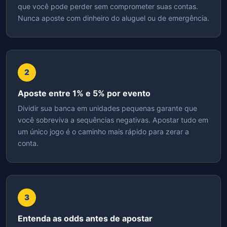
que você pode perder sem comprometer suas contas.
Nunca aposte com dinheiro do aluguel ou de emergência.
2
Aposte entre 1% e 5% por evento
Dividir sua banca em unidades pequenas garante que
você sobreviva a sequências negativas. Apostar tudo em
um único jogo é o caminho mais rápido para zerar a
conta.
3
Entenda as odds antes de apostar