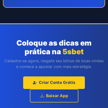
Coloque as dicas em
prática na
5sbet
Cadastre-se agora, resgate seu bônus de boas-vindas
e comece a apostar com mais estratégia.
Criar Conta Grátis
Baixar App