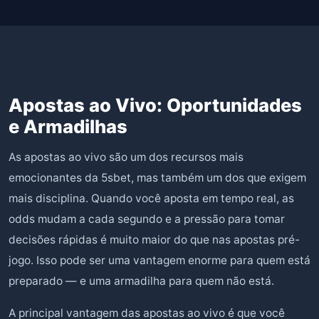
Apostas ao Vivo: Oportunidades
e Armadilhas
As apostas ao vivo são um dos recursos mais
emocionantes da 5sbet, mas também um dos que exigem
mais disciplina. Quando você aposta em tempo real, as
odds mudam a cada segundo e a pressão para tomar
decisões rápidas é muito maior do que nas apostas pré-
jogo. Isso pode ser uma vantagem enorme para quem está
preparado — e uma armadilha para quem não está.
A principal vantagem das apostas ao vivo é que você