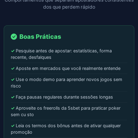
dos que perdem rápido
Boas Práticas
Pesquise antes de apostar: estatísticas, forma
recente, desfalques
Aposte em mercados que você realmente entende
Use o modo demo para aprender novos jogos sem
risco
Faça pausas regulares durante sessões longas
Aproveite os freerolls da 5sbet para praticar poker
sem cu sto
Leia os termos dos bônus antes de ativar qualquer
promoção