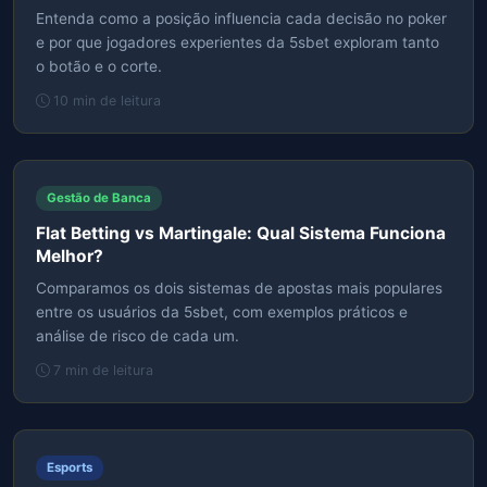
Entenda como a posição influencia cada decisão no poker
e por que jogadores experientes da 5sbet exploram tanto
o botão e o corte.
10 min de leitura
Gestão de Banca
Flat Betting vs Martingale: Qual Sistema Funciona
Melhor?
Comparamos os dois sistemas de apostas mais populares
entre os usuários da 5sbet, com exemplos práticos e
análise de risco de cada um.
7 min de leitura
Esports