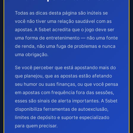
Todas as dicas desta página são inúteis se
você não tiver uma relação saudável com as
apostas. A 5sbet acredita que o jogo deve ser
uma forma de entretenimento — não uma fonte
de renda, não uma fuga de problemas e nunca
uma obrigação.
Se você perceber que está apostando mais do
que planejou, que as apostas estão afetando
seu humor ou suas finanças, ou que você pensa
em apostas com frequência fora das sessões,
esses são sinais de alerta importantes. A 5sbet
disponibiliza ferramentas de autoexclusão,
limites de depósito e suporte especializado
para quem precisar.