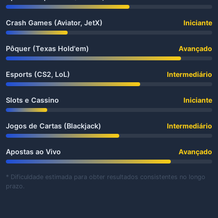
Crash Games (Aviator, JetX)
Iniciante
Pôquer (Texas Hold'em)
Avançado
Esports (CS2, LoL)
Intermediário
Slots e Cassino
Iniciante
Jogos de Cartas (Blackjack)
Intermediário
Apostas ao Vivo
Avançado
* Dificuldade estimada para obter resultados consistentes no longo
prazo.