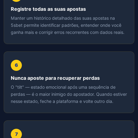
Registre todas as suas apostas
Manter um histórico detalhado das suas apostas na
5sbet permite identificar padrões, entender onde você
ganha mais e corrigir erros recorrentes com dados reais.
6
Nunca aposte para recuperar perdas
O "tilt" — estado emocional após uma sequência de
perdas — é o maior inimigo do apostador. Quando estiver
nesse estado, feche a plataforma e volte outro dia.
7